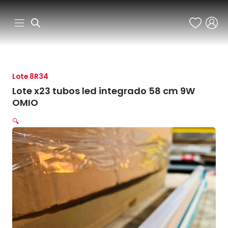
Ir
al
contenido
Lote 8R34
Lote x23 tubos led integrado 58 cm 9W
OMIO
🔍