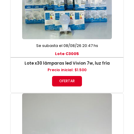
Se subasta el 08/08/26 20:47 hs
Lote C3005
Lote x30 lámparas led Vivion 7w, luz fría
Precio inicial
:
$
1.500
OFERTAR