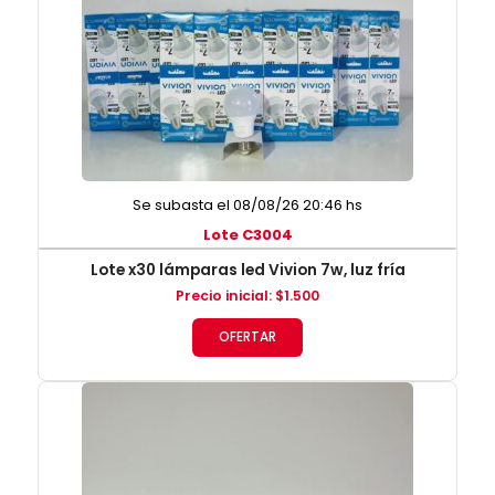
Se subasta el 08/08/26 20:46 hs
Lote C3004
Lote x30 lámparas led Vivion 7w, luz fría
Precio inicial
:
$
1.500
OFERTAR