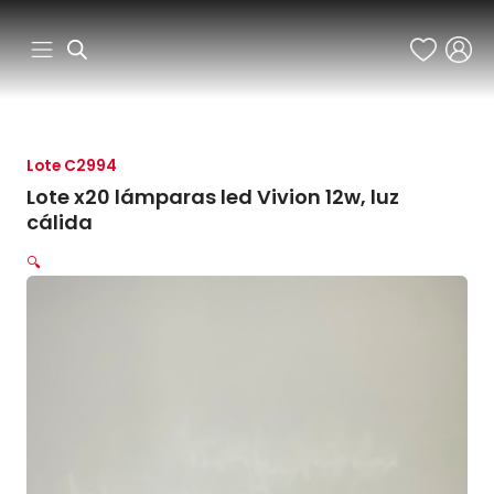
Ir
al
contenido
Lote C2994
Lote x20 lámparas led Vivion 12w, luz
cálida
🔍