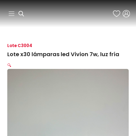
Ir
al
contenido
Lote C3004
Lote x30 lámparas led Vivion 7w, luz fría
🔍