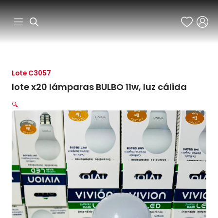
Ir
al
contenido
Lote C3057
lote x20 lámparas BULBO 11w, luz cálida
🔍