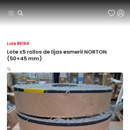
Ir
al
contenido
Lote 8R194
Lote x5 rollos de lijas esmeril NORTON
(50×45 mm)
🔍