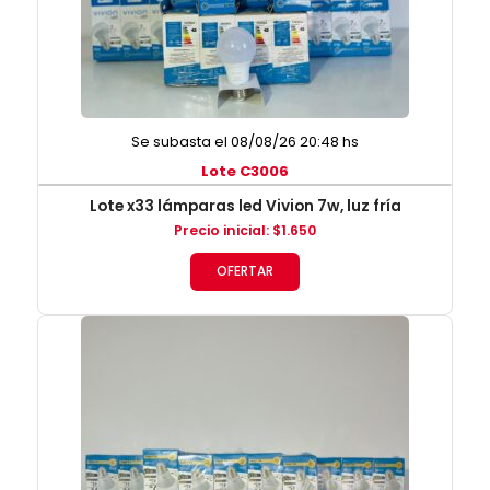
Se subasta el 08/08/26 20:48 hs
Lote C3006
Lote x33 lámparas led Vivion 7w, luz fría
Precio inicial
:
$
1.650
OFERTAR