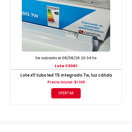
Se subasta el 08/08/26 20:34 hs
Lote C3061
Lote x11 tubo led T5 integrado 7w, luz cálida
Precio inicial
:
$
1.100
OFERTAR