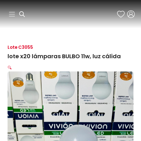
Ir
al
contenido
Lote C3055
lote x20 lámparas BULBO 11w, luz cálida
🔍