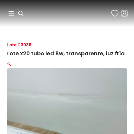
Ir
al
contenido
Lote C3036
Lote x20 tubo led 8w, transparente, luz fría
🔍