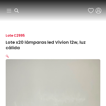
Ir
al
contenido
Lote C2995
Lote x20 lámparas led Vivion 12w, luz
cálida
🔍