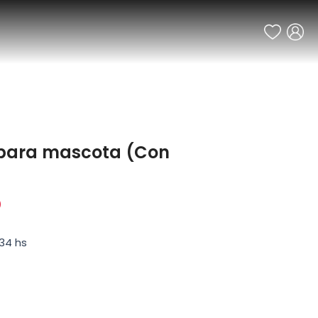
s para mascota (Con
0
34 hs