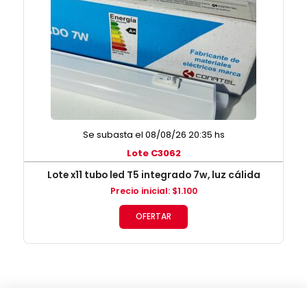
Se subasta el 08/08/26 20:35 hs
Lote C3062
Lote x11 tubo led T5 integrado 7w, luz cálida
Precio inicial
:
$
1.100
OFERTAR