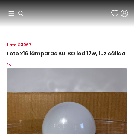
Ir
al
contenido
Lote C3067
Lote x16 lámparas BULBO led 17w, luz cálida
🔍