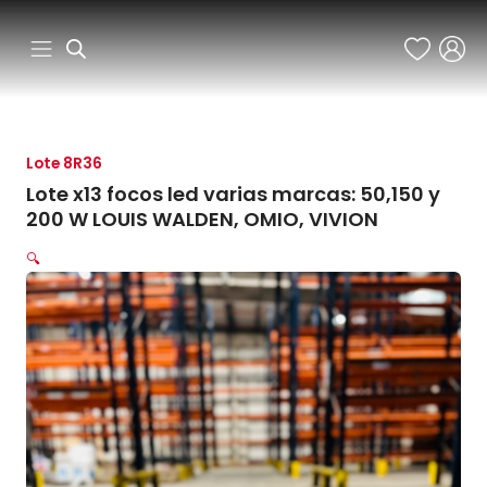
Ir
al
contenido
Lote 8R36
Lote x13 focos led varias marcas: 50,150 y
200 W LOUIS WALDEN, OMIO, VIVION
🔍