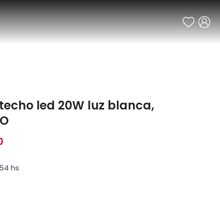
 techo led 20W luz blanca,
IO
0
:54 hs