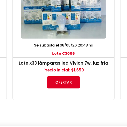
Se subasta el 08/08/26 20:48 hs
Lote C3006
Lote x33 lámparas led Vivion 7w, luz fría
Precio inicial
:
$
1.650
OFERTAR