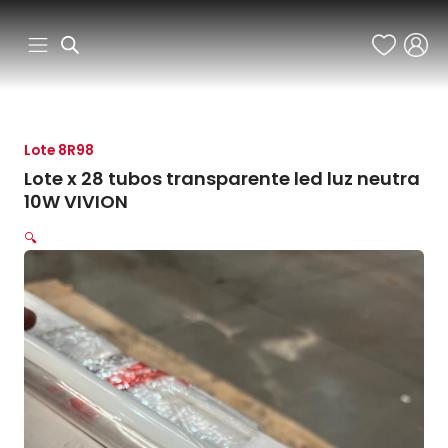
Ir
al
contenido
Lote 8R98
Lote x 28 tubos transparente led luz neutra
10W VIVION
🔍