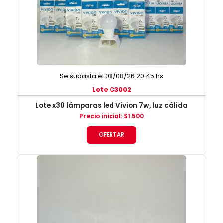
Se subasta el 08/08/26 20:45 hs
Lote C3002
Lote x30 lámparas led Vivion 7w, luz cálida
Precio inicial
:
$
1.500
OFERTAR