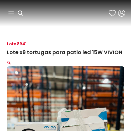
Ir
al
contenido
Lote 8R41
Lote x9 tortugas para patio led 15W VIVION
🔍