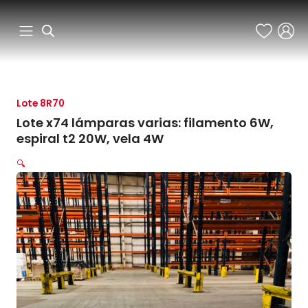
Ir
al
contenido
Lote 8R70
Lote x74 lámparas varias: filamento 6W,
espiral t2 20W, vela 4W
🔍