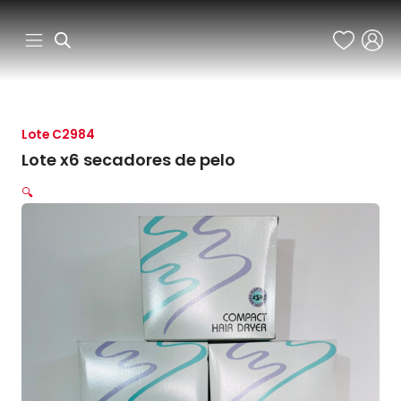
Ir
al
contenido
Lote C2984
Lote x6 secadores de pelo
🔍