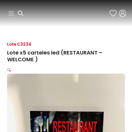
Ir
al
contenido
Lote C3234
Lote x5 carteles led (RESTAURANT –
WELCOME )
🔍