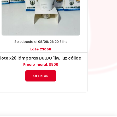
Se subasta el 08/08/26 20:31 hs
Lote C3056
lote x20 lámparas BULBO 11w, luz cálida
Precio inicial
:
$
800
OFERTAR