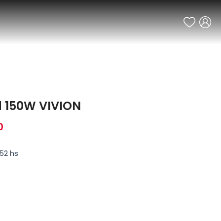
ed 150W VIVION
0
52 hs