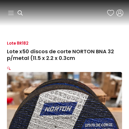
Ir
al
contenido
Lote 8R182
Lote x50 discos de corte NORTON BNA 32
p/metal (11.5 x 2.2 x 0.3cm
🔍