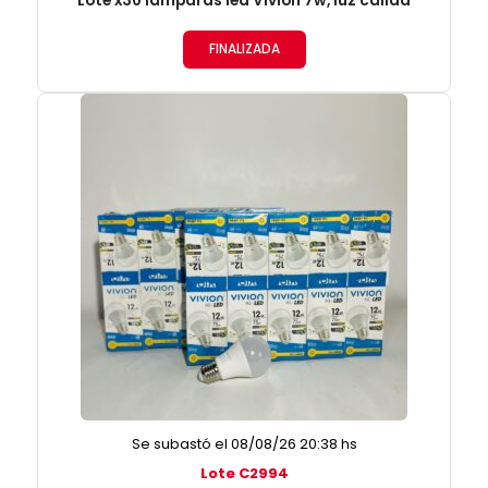
Lote x30 lámparas led Vivion 7w, luz cálida
FINALIZADA
Se subastó el 08/08/26 20:38 hs
Lote C2994