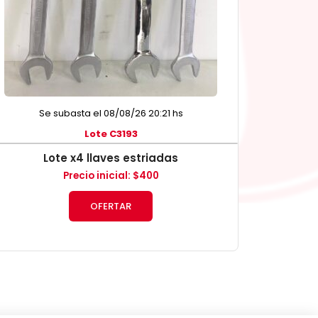
Se subasta el 08/08/26 20:21 hs
Lote C3193
Lote x4 llaves estriadas
Precio inicial
:
$
400
OFERTAR