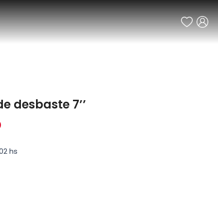
de desbaste 7’’
0
02 hs