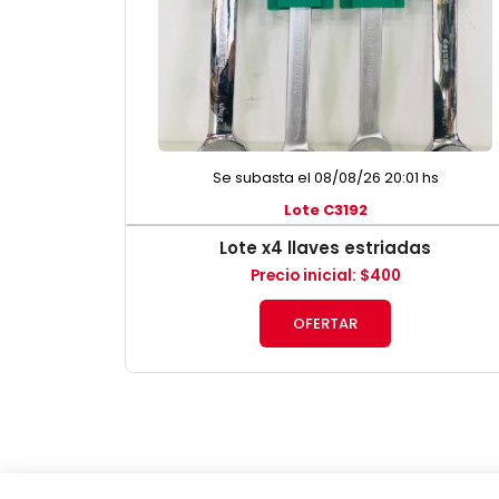
Se subasta el 08/08/26 20:01 hs
Lote C3192
Lote x4 llaves estriadas
Precio inicial
:
$
400
OFERTAR