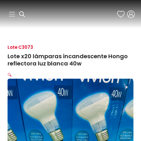
Ir
al
contenido
Lote C3073
Lote x20 lámparas incandescente Hongo
reflectora luz blanca 40w
🔍