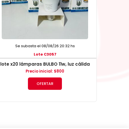
Se subasta el 08/08/26 20:32 hs
Lote C3057
lote x20 lámparas BULBO 11w, luz cálida
Precio inicial
:
$
800
OFERTAR