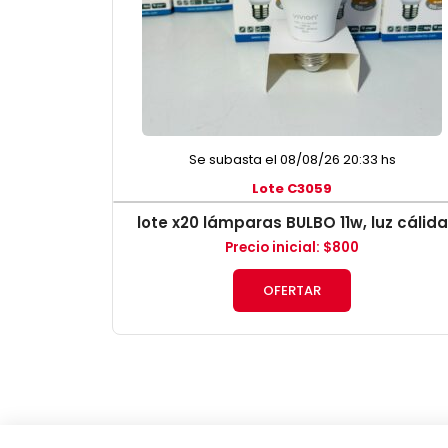
Se subasta el 08/08/26 20:33 hs
Lote C3059
lote x20 lámparas BULBO 11w, luz cálida
Precio inicial
:
$
800
OFERTAR