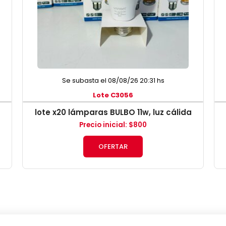
Se subasta el 08/08/26 20:31 hs
Lote C3056
lote x20 lámparas BULBO 11w, luz cálida
Precio inicial
:
$
800
OFERTAR