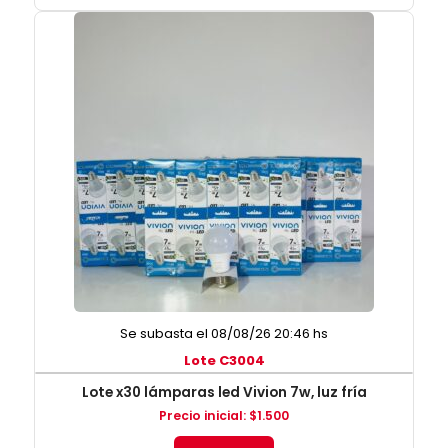
Se subasta el 08/08/26 20:46 hs
Lote C3004
Lote x30 lámparas led Vivion 7w, luz fría
Precio inicial
:
$
1.500