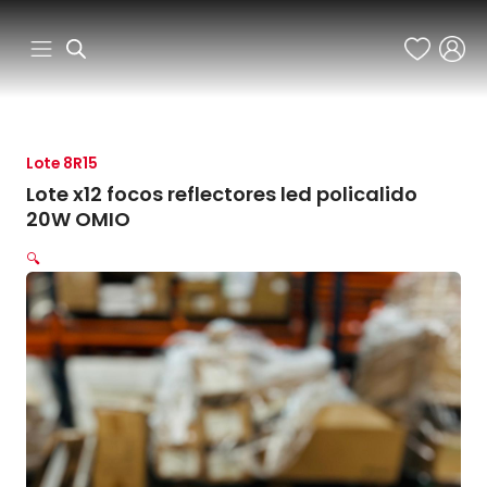
Ir
al
contenido
Lote 8R15
Lote x12 focos reflectores led policalido
20W OMIO
🔍