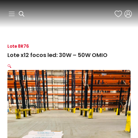
Ir
al
contenido
Lote 8R76
Lote x12 focos led: 30W – 50W OMIO
🔍