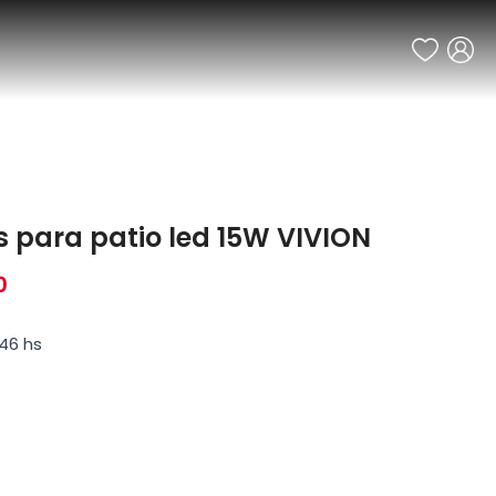
s para patio led 15W VIVION
0
46 hs