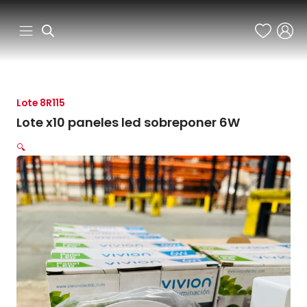
Ir
al
contenido
Lote 8R115
Lote x10 paneles led sobreponer 6W
🔍