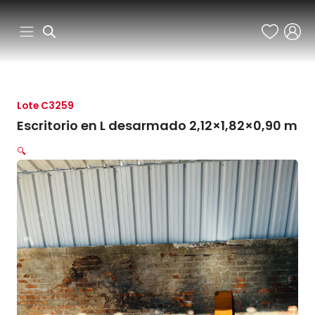
Ir
al
contenido
Lote C3259
Escritorio en L desarmado 2,12×1,82×0,90 m
🔍