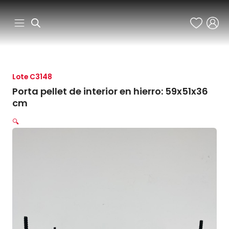
Ir
al
contenido
Lote C3148
Porta pellet de interior en hierro: 59x51x36
cm
🔍