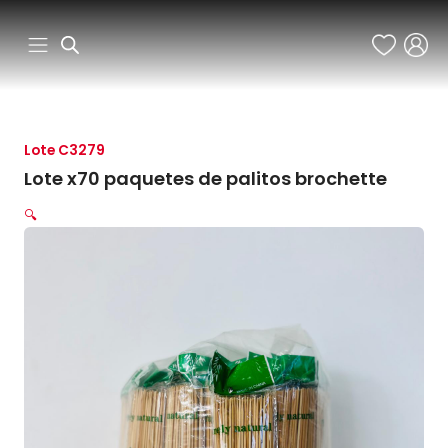
Ir
al
contenido
Lote C3279
Lote x70 paquetes de palitos brochette
🔍