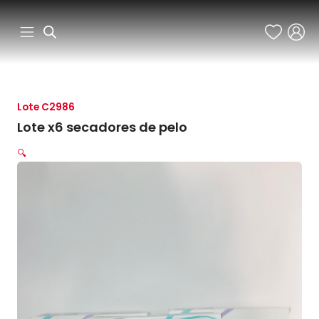
Ir
al
contenido
Lote C2986
Lote x6 secadores de pelo
🔍