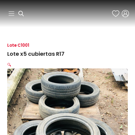
Ir
al
contenido
Lote C1001
Lote x5 cubiertas R17
🔍