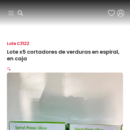
Ir
al
contenido
Lote C3122
Lote x5 cortadores de verduras en espiral,
en caja
🔍