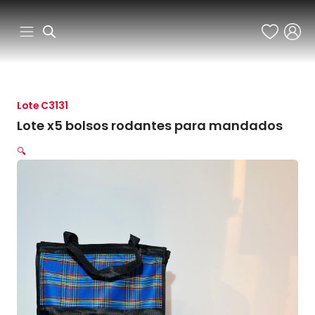
Ir
al
contenido
Lote C3131
Lote x5 bolsos rodantes para mandados
🔍