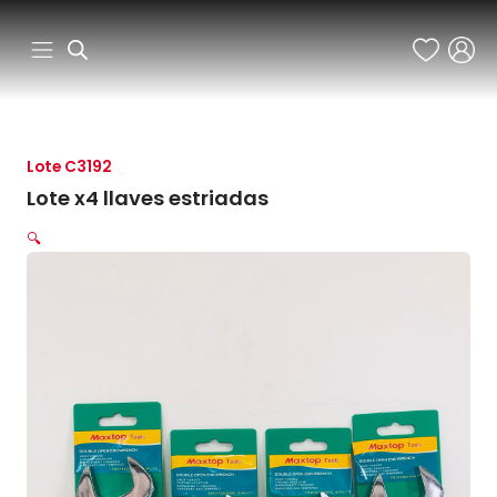
Ir
al
contenido
Lote C3192
Lote x4 llaves estriadas
🔍