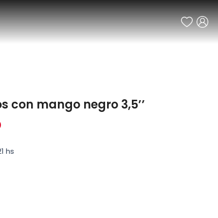
os con mango negro 3,5’’
0
1 hs