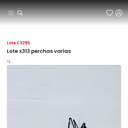
Ir
al
contenido
Lote C3295
Lote x313 perchas varias
🔍