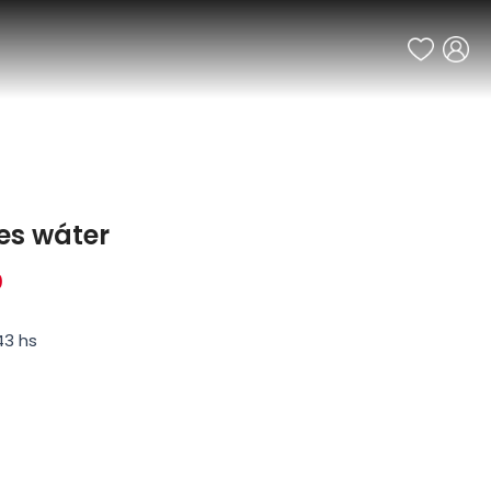
es wáter
0
43 hs