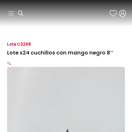
Ir
al
contenido
Lote C3268
Lote x24 cuchillos con mango negro 8’’
🔍