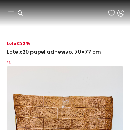
Ir
al
contenido
Lote C3246
Lote x20 papel adhesivo, 70×77 cm
🔍