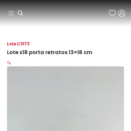
Ir
al
contenido
Lote C3173
Lote x18 porta retratos 13×18 cm
🔍