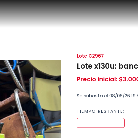
Lote C2967
Lote x130u: ban
Precio inicial
:
$
3.00
Se subasta el 08/08/26 19:
TIEMPO RESTANTE: