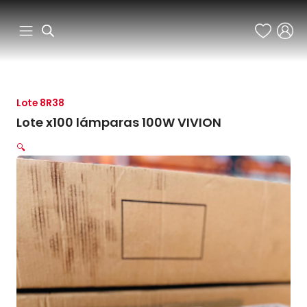
Ir
al
contenido
Lote 8R38
Lote x100 lámparas 100W VIVION
🔍