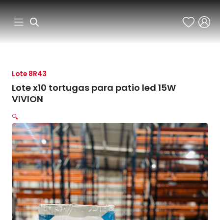
Ir
al
contenido
Lote 8R43
Lote x10 tortugas para patio led 15W
VIVION
🔍