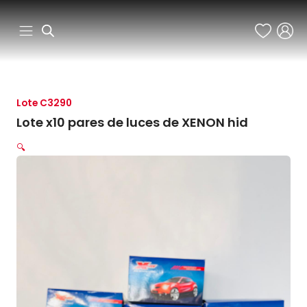
Ir
al
contenido
Lote C3290
Lote x10 pares de luces de XENON hid
🔍