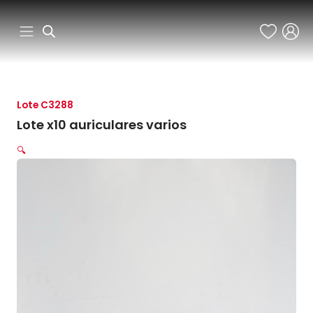
Ir
al
contenido
Lote C3288
Lote x10 auriculares varios
🔍