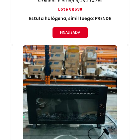
Se subastó el 08/08/26 20:47 hs
Lote 8R538
Estufa halógena, símil fuego: PRENDE
FINALIZADA