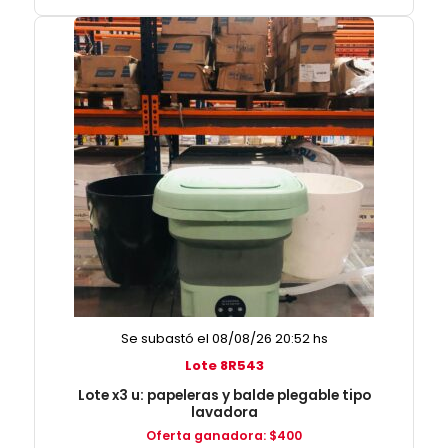
Se subastó el 08/08/26 20:52 hs
Lote 8R543
Lote x3 u: papeleras y balde plegable tipo
lavadora
Oferta ganadora
:
$
400