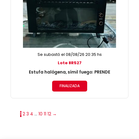
Se subastó el 08/08/26 20:35 hs
Lote 8R527
Estufa halógena, símil fuego: PRENDE
FINALIZADA
1
2
3
4
…
10
11
12
→