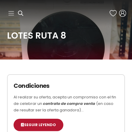
Ir
al
contenido
LOTES RUTA 8
Condiciones
Al realizar su oferta, acepta un compromiso con el fin
de celebrar un
contrato de compra venta
(en caso
de resultar ser la oferta ganadora)…
SEGUIR LEYENDO